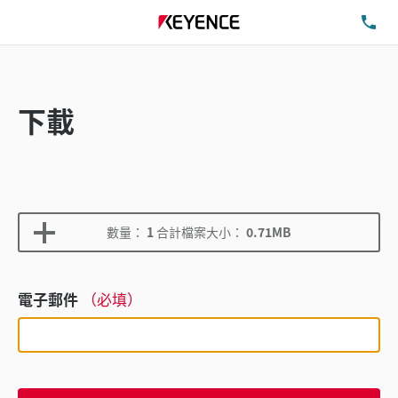
洽
下載
數量：
1
合計檔案大小：
0.71MB
電子郵件
（必填）