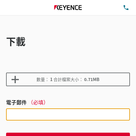
洽
下載
數量：
1
合計檔案大小：
0.71MB
電子郵件
（必填）