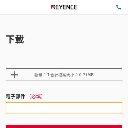
洽
下載
數量：
1
合計檔案大小：
0.71MB
電子郵件
（必填）