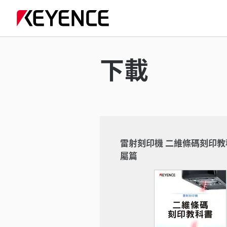
下載
雷射刻印機 二維條碼刻印教
屬篇