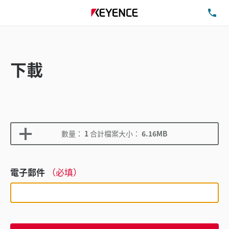
洽
下載
數量：
1
合計檔案大小：
6.16MB
電子郵件
（必填）