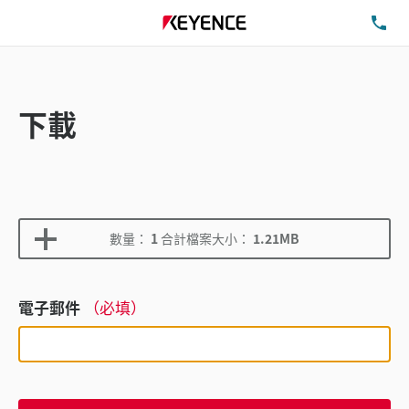
洽
下載
數量：
1
合計檔案大小：
1.21MB
電子郵件
（必填）