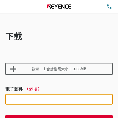
洽
下載
數量：
1
合計檔案大小：
3.08MB
電子郵件
（必填）