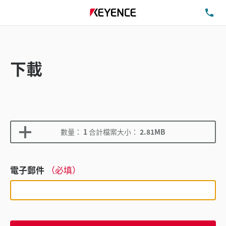
洽
下載
數量：
1
合計檔案大小：
2.81MB
電子郵件
（必填）