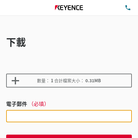
洽
下載
數量：
1
合計檔案大小：
0.31MB
電子郵件
（必填）