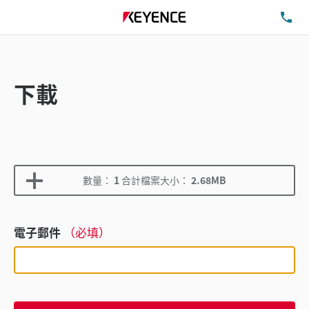
洽
下載
數量：
1
合計檔案大小：
2.68MB
電子郵件
（必填）