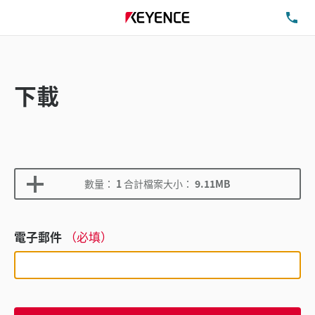
洽
下載
數量：
1
合計檔案大小：
9.11MB
電子郵件
（必填）