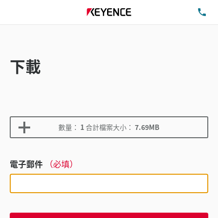
洽
下載
數量：
1
合計檔案大小：
7.69MB
電子郵件
（必填）