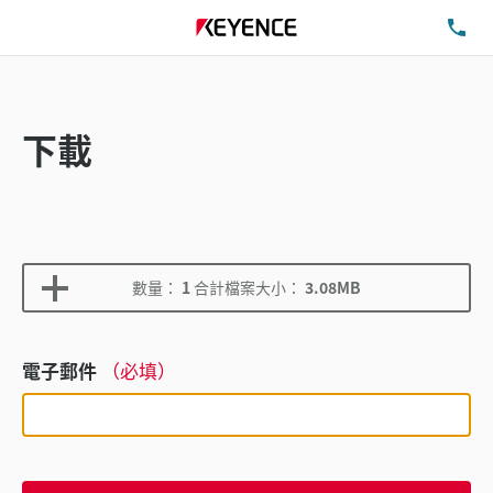
洽
下載
數量：
1
合計檔案大小：
3.08MB
電子郵件
（必填）